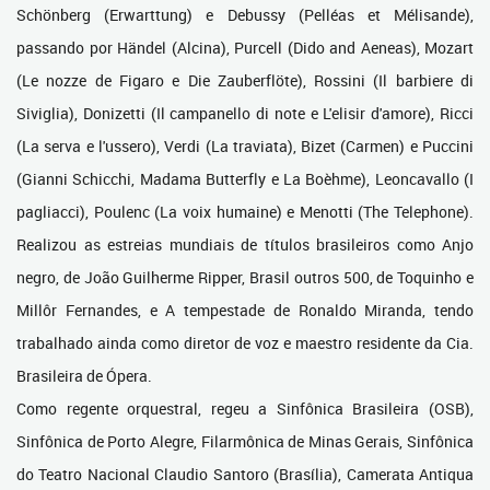
Schönberg (Erwarttung) e Debussy (Pelléas et Mélisande),
passando por Händel (Alcina), Purcell (Dido and Aeneas), Mozart
(Le nozze de Figaro e Die Zauberflöte), Rossini (Il barbiere di
Siviglia), Donizetti (Il campanello di note e L'elisir d'amore), Ricci
(La serva e l'ussero), Verdi (La traviata), Bizet (Carmen) e Puccini
(Gianni Schicchi, Madama Butterfly e La Boèhme), Leoncavallo (I
pagliacci), Poulenc (La voix humaine) e Menotti (The Telephone).
Realizou as estreias mundiais de títulos brasileiros como Anjo
negro, de João Guilherme Ripper, Brasil outros 500, de Toquinho e
Millôr Fernandes, e A tempestade de Ronaldo Miranda, tendo
trabalhado ainda como diretor de voz e maestro residente da Cia.
Brasileira de Ópera.
Como regente orquestral, regeu a Sinfônica Brasileira (OSB),
Sinfônica de Porto Alegre, Filarmônica de Minas Gerais, Sinfônica
do Teatro Nacional Claudio Santoro (Brasília), Camerata Antiqua